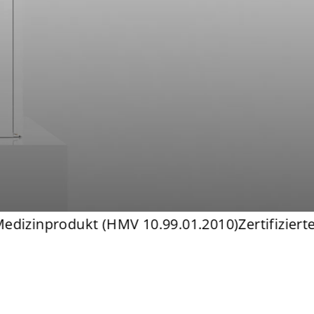
izinprodukt (HMV 10.99.01.2010)
Zertifiziertes 